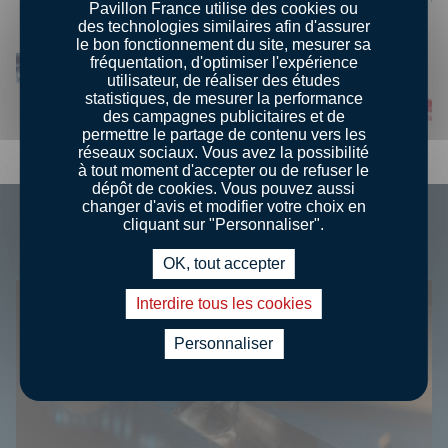
Pavillon France utilise des cookies ou
des technologies similaires afin d'assurer
le bon fonctionnement du site, mesurer sa
fréquentation, d'optimiser l'expérience
Ouvrir l'image
Ou
utilisateur, de réaliser des études
statistiques, de mesurer la performance
des campagnes publicitaires et de
permettre le partage de contenu vers les
réseaux sociaux. Vous avez la possibilité
à tout moment d'accepter ou de refuser le
dépôt de cookies. Vous pouvez aussi
mages
bouton suivant pour slider images
changer d'avis et modifier votre choix en
CES ARTICLES POURRAIENT VOUS
cliquant sur "Personnaliser".
INTÉRESSER
OK, tout accepter
Interdire tous les cookies
Personnaliser