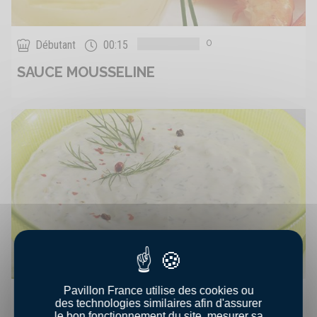
0
Débutant
00:15
SAUCE MOUSSELINE
Pavillon France utilise des cookies ou
25
Débutant
00:15
des technologies similaires afin d'assurer
le bon fonctionnement du site, mesurer sa