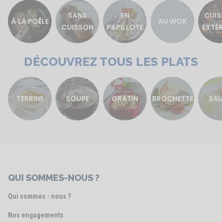
SANS
EN
CUI
À LA POÊLE
AU WOK
CUISSON
PAPILLOTE
EXTÉR
DÉCOUVREZ TOUS LES PLATS
TERRINE
SOUPE
GRATIN
BROCHETTE
SA
QUI SOMMES-NOUS ?
Qui sommes - nous ?
Nos engagements