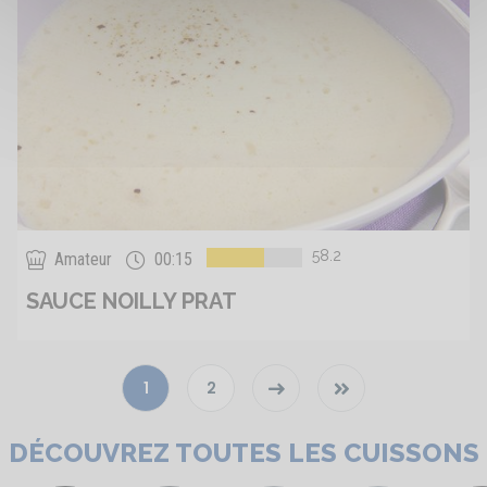
58.2
Amateur
00:15
SAUCE NOILLY PRAT
1
2
Next ›
Last »
Page
Dernière
Page
Page
suivante
page
courante
DÉCOUVREZ TOUTES LES CUISSONS