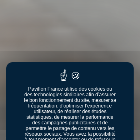
Pavillon France utilise des cookies ou
des technologies similaires afin d'assurer
le bon fonctionnement du site, mesurer sa
fréquentation, d'optimiser l'expérience
utilisateur, de réaliser des études
statistiques, de mesurer la performance
La mer française
des campagnes publicitaires et de
permettre le partage de contenu vers les
s’invite en restauration
réseaux sociaux. Vous avez la possibilité
à tout moment d'accepter ou de refuser le