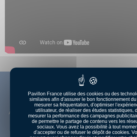
UNE ENVIE ? UNE
Pavillon France utilise des cookies ou des techno
RECETTE !
similaires afin d'assurer le bon fonctionnement du 
mesurer sa fréquentation, d'optimiser l'expérie
utilisateur, de réaliser des études statistiques, 
À l’aide de notre section recettes, trouvez la
mesurer la performance des campagnes publicitair
recette qui vous convient !
de permettre le partage de contenu vers les rés
sociaux. Vous avez la possibilité à tout momen
d'accepter ou de refuser le dépôt de cookies. V