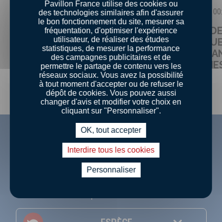
Pavillon France utilise des cookies ou
Débutant
00:20
Débutant
00
des technologies similaires afin d'assurer
0
le bon fonctionnement du site, mesurer sa
CARPACCIO DE
CARPACCIO DE
fréquentation, d'optimiser l'expérience
utilisateur, de réaliser des études
COQUILLES SAINT-
SAINT-JACQUE
statistiques, de mesurer la performance
JACQUES ET SON
GRENADE, MA
des campagnes publicitaires et de
TARTARE D'HUÎTRES
NOIX FRAÎCHE
permettre le partage de contenu vers les
réseaux sociaux. Vous avez la possibilité
à tout moment d'accepter ou de refuser le
dépôt de cookies. Vous pouvez aussi
changer d'avis et modifier votre choix en
Toutes les recettes
cliquant sur "Personnaliser".
OK, tout accepter
UNE ENVIE ? UNE
Interdire tous les cookies
RECETTE !
Personnaliser
À l’aide de notre section recettes, trouvez la
recette qui vous convient !