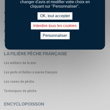
changer d'avis et modifier votre choix en
cliquant sur "Personnaliser".
QUI SOMMES-NOUS ?
OK, tout accepter
Qui sommes - nous ?
Interdire tous les cookies
Nos engagements
Personnaliser
Les chiffres clés
LA FILIÈRE PÊCHE FRANÇAISE
Les métiers de la mer
Les ports et Halles à marée français
Les zones de pêche
Techniques de pêche
ENCYCLOPOISSON