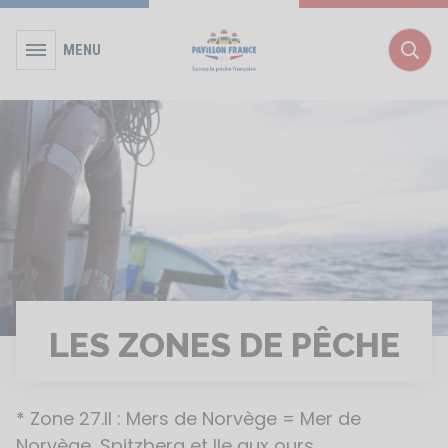
MENU
Rec
LES ZONES DE PÊCHE
* Zone 27.II : Mers de Norvège = Mer de
Norvège, Spitzberg et Ile aux ours