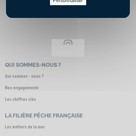
Personnaliser
Voir le post
QUI SOMMES-NOUS ?
Qui sommes - nous ?
Nos engagements
Les chiffres clés
LA FILIÈRE PÊCHE FRANÇAISE
Les métiers de la mer