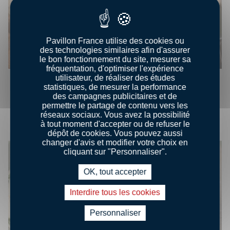
Pavillon France utilise des cookies ou
des technologies similaires afin d'assurer
le bon fonctionnement du site, mesurer sa
fréquentation, d'optimiser l'expérience
utilisateur, de réaliser des études
55
Amateur
00:30
statistiques, de mesurer la performance
des campagnes publicitaires et de
MERLAN MARINÉ AUX ÉPICES DOUCES EN
permettre le partage de contenu vers les
CROÛTE CROUSTILLANTE
réseaux sociaux. Vous avez la possibilité
à tout moment d'accepter ou de refuser le
dépôt de cookies. Vous pouvez aussi
changer d'avis et modifier votre choix en
cliquant sur "Personnaliser".
OK, tout accepter
Interdire tous les cookies
Personnaliser