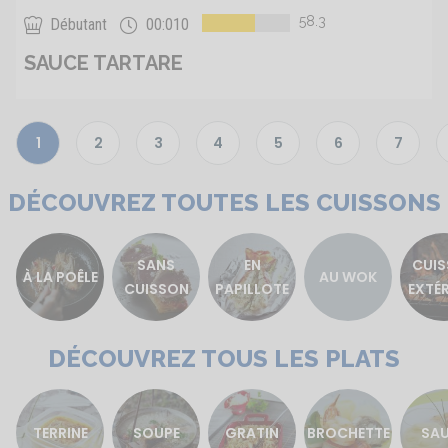
58.3
Débutant
00:010
SAUCE TARTARE
1
2
3
4
5
6
7
Page
Page
Page
Page
Page
Page
Page
courante
DÉCOUVREZ TOUTES LES CUISSONS
SANS
EN
CUI
À LA POÊLE
AU WOK
CUISSON
PAPILLOTE
EXTÉR
DÉCOUVREZ TOUS LES PLATS
TERRINE
SOUPE
GRATIN
BROCHETTE
SA