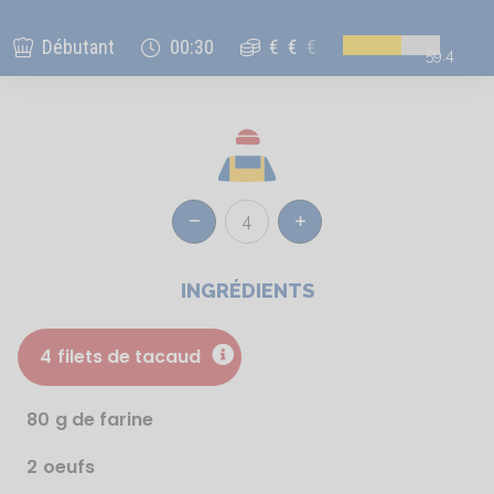
Débutant
00:30
€
€
€
59.4
4
Réduire
Augmenter
INGRÉDIENTS
4
filets de tacaud
80
g de farine
2
oeufs