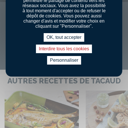
permettre le partage de contenu vers les
réseaux sociaux. Vous avez la possibilité
à tout moment d'accepter ou de refuser le
Manche et Mers Celtiques
dépôt de cookies. Vous pouvez aussi
changer d'avis et modifier votre choix en
cliquant sur "Personnaliser".
Prix
€
€
€
OK, tout accepter
Interdire tous les cookies
Découvrir
Personnaliser
AUTRES RECETTES DE TACAUD