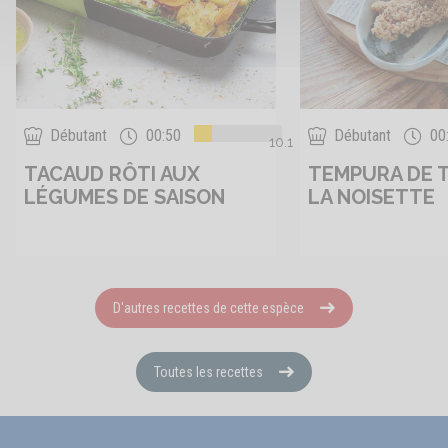
Débutant
00:50
Débutant
00
10.1
TACAUD RÔTI AUX
TEMPURA DE 
LÉGUMES DE SAISON
LA NOISETTE
D'autres recettes de cette espèce
Toutes les recettes