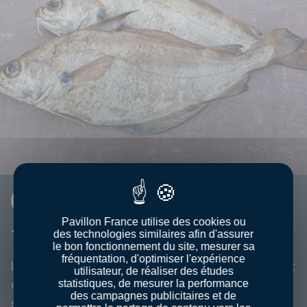
FICHE INFO
Pavillon France utilise des cookies ou
TACAUD
des technologies similaires afin d'assurer
le bon fonctionnement du site, mesurer sa
fréquentation, d'optimiser l'expérience
Irisé et joliment argenté, le tacaud est souvent
utilisateur, de réaliser des études
confondu avec son cousin le merlan malgré
statistiques, de mesurer la performance
des campagnes publicitaires et de
son petit barbillon au menton.