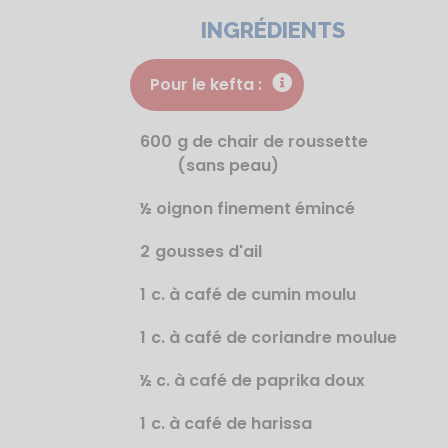
INGRÉDIENTS
Pour le kefta :
600
g de chair de roussette
(sans peau)
½ oignon finement émincé
2
gousses d'ail
1
c. à café de cumin moulu
1
c. à café de coriandre moulue
½ c. à café de paprika doux
1
c. à café de harissa