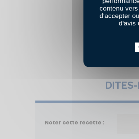
performance
contenu vers 
d'accepter o
d'avis 
DITES
Noter cette recette :