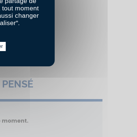
e partage de
 à tout moment
aussi changer
aliser".
er
 PENSÉ
le moment.