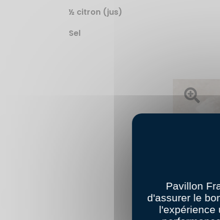
½ citron (jus)
Sel
Ouvrir l'im
Pavillon Fr
d'assurer le bo
l'expérience 