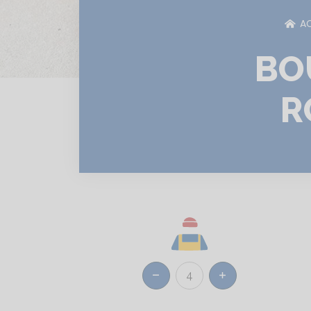
AC
BO
R
4
Réduire
Augmenter