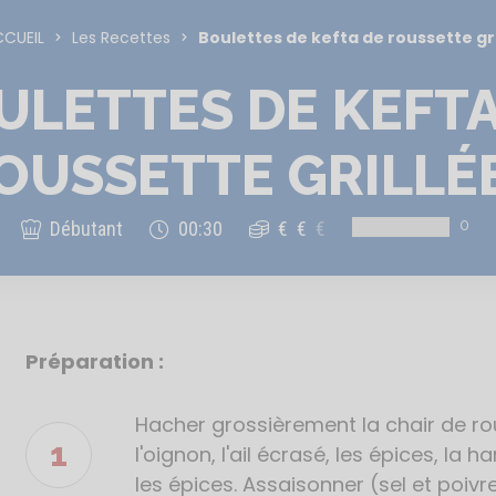
CUEIL
Les Recettes
Boulettes de kefta de roussette gri
ULETTES DE KEFTA
OUSSETTE GRILLÉ
0
Débutant
00:30
€
€
€
Préparation :
Étapes
de
la
Hacher grossièrement la chair de r
recette
l'oignon, l'ail écrasé, les épices, la 
les épices. Assaisonner (sel et poivr