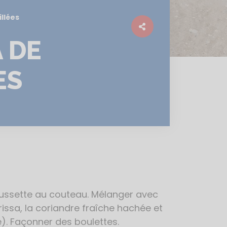
llées
 DE
ES
oussette au couteau. Mélanger avec
harissa, la coriandre fraîche hachée et
e). Façonner des boulettes.