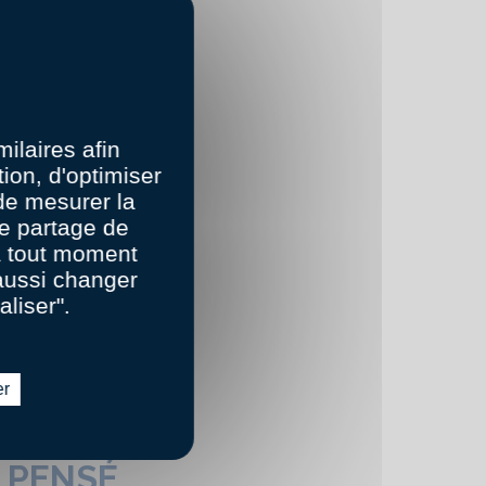
ilaires afin
ion, d'optimiser
 de mesurer la
e partage de
 à tout moment
aussi changer
aliser".
er
 PENSÉ