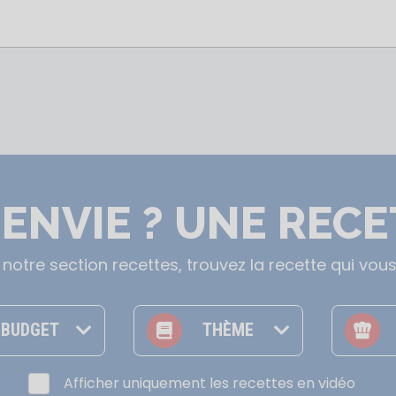
ENVIE ? UNE RECE
e notre section recettes, trouvez la recette qui vous
ion
Avec Les Enfants
En 15 Min Chrono
Les Grands Classiques
Les recettes du Fish Truck
BUDGET
THÈME
Afficher uniquement les recettes en vidéo