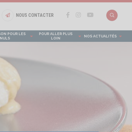
NOUS CONTACTER
Bouton nous contacter
Recherch
SON POUR LES
POUR ALLER PLUS
NOS ACTUALITÉS
NULS
LOIN