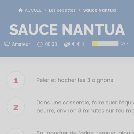
ACCUEIL
Les Recettes
Sauce Nantua
SAUCE NANTUA
13.7
Amateur
00:30
€
€
€
Peler et hacher les 3 oignons.
Étapes
de
la
recette
Dans une casserole, faire suer l’équ
beurre, environ 3 minutes sur feu m
Saupoudrer de farine, remuer, ajouter