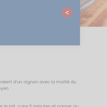
ivalent d’un oignon avec la moitié du
oyen.
 le lait, cuire 5 minutes et passer au