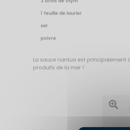
3
brins de thym
1
feuille de laurier
sel
poivre
La sauce nantua est principalement 
produits de la mer !
Ouvrir l'im