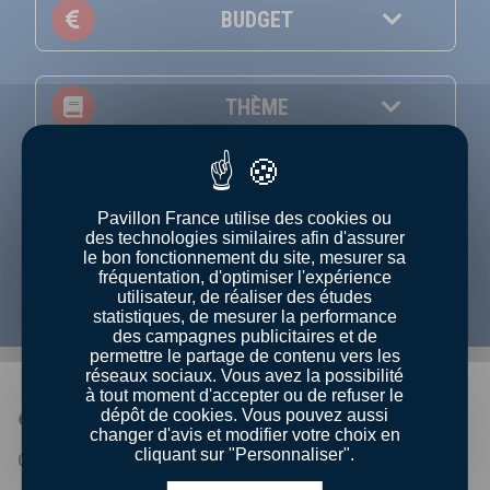
BUDGET
THÈME
NIVEAU
Pavillon France utilise des cookies ou
des technologies similaires afin d'assurer
Afficher uniquement les recettes en vidéo
le bon fonctionnement du site, mesurer sa
fréquentation, d'optimiser l'expérience
utilisateur, de réaliser des études
statistiques, de mesurer la performance
des campagnes publicitaires et de
permettre le partage de contenu vers les
réseaux sociaux. Vous avez la possibilité
à tout moment d'accepter ou de refuser le
dépôt de cookies. Vous pouvez aussi
QUI SOMMES-NOUS ?
changer d'avis et modifier votre choix en
cliquant sur "Personnaliser".
Qui sommes - nous ?