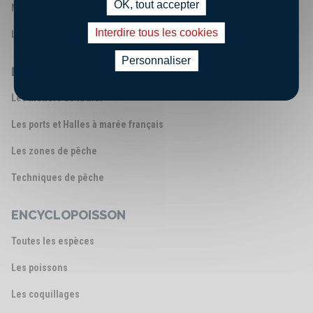
OK, tout accepter
Nos engagements
Interdire tous les cookies
Les chiffres clés
Personnaliser
LA FILIÈRE PÊCHE FRANÇAISE
Les métiers de la mer
Les ports et Halles à marée français
Les zones de pêche
Techniques de pêche
ENCYCLOPOISSON
Toutes les espèces
Les poissons
Les coquillages