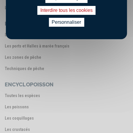
Les chiffres clés
Interdire tous les cookies
Personnaliser
LA FILIÈRE PÊCHE FRANÇAISE
Les métiers de la mer
Les ports et Halles à marée français
Les zones de pêche
Techniques de pêche
ENCYCLOPOISSON
Toutes les espèces
Les poissons
Les coquillages
Les crustacés