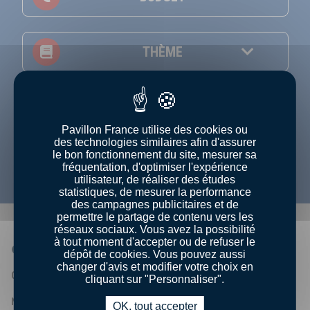
THÈME
NIVEAU
Pavillon France utilise des cookies ou
Afficher uniquement les recettes en vidéo
des technologies similaires afin d'assurer
le bon fonctionnement du site, mesurer sa
fréquentation, d'optimiser l'expérience
utilisateur, de réaliser des études
statistiques, de mesurer la performance
des campagnes publicitaires et de
permettre le partage de contenu vers les
réseaux sociaux. Vous avez la possibilité
à tout moment d'accepter ou de refuser le
QUI SOMMES-NOUS ?
dépôt de cookies. Vous pouvez aussi
changer d'avis et modifier votre choix en
Qui sommes - nous ?
cliquant sur "Personnaliser".
Nos engagements
OK, tout accepter