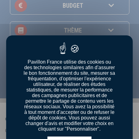
BUDGET
THÈME
NIVEAU
Pavillon France utilise des cookies ou
des technologies similaires afin d'assurer
Afficher uniquement les recettes en vidéo
le bon fonctionnement du site, mesurer sa
fréquentation, d'optimiser l'expérience
utilisateur, de réaliser des études
statistiques, de mesurer la performance
des campagnes publicitaires et de
permettre le partage de contenu vers les
réseaux sociaux. Vous avez la possibilité
à tout moment d'accepter ou de refuser le
dépôt de cookies. Vous pouvez aussi
QUI SOMMES-NOUS ?
changer d'avis et modifier votre choix en
cliquant sur "Personnaliser".
Qui sommes - nous ?