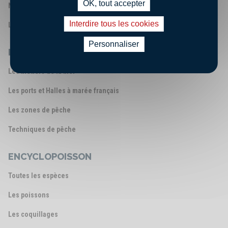
OK, tout accepter
Nos engagements
Interdire tous les cookies
Les chiffres clés
Personnaliser
LA FILIÈRE PÊCHE FRANÇAISE
Les métiers de la mer
Les ports et Halles à marée français
Les zones de pêche
Techniques de pêche
ENCYCLOPOISSON
Toutes les espèces
Les poissons
Les coquillages