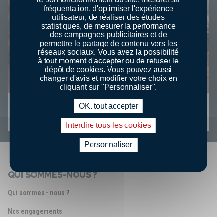
fréquentation, d'optimiser l'expérience
utilisateur, de réaliser des études
statistiques, de mesurer la performance
des campagnes publicitaires et de
permettre le partage de contenu vers les
réseaux sociaux. Vous avez la possibilité
à tout moment d'accepter ou de refuser le
dépôt de cookies. Vous pouvez aussi
changer d'avis et modifier votre choix en
cliquant sur "Personnaliser".
COQUILLE SAINT-JACQUES : RECETTES
OK, tout accepter
ET ASTUCES
Interdire tous les cookies
Personnaliser
QUI SOMMES-NOUS ?
Qui sommes - nous ?
Nos engagements