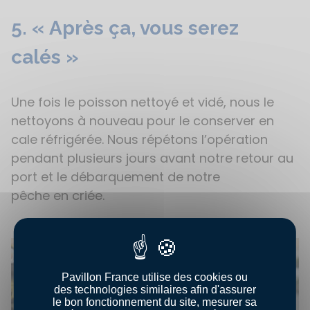
5. « Après ça, vous se
rez
calés »
Une fois le poisson nettoyé et vidé, nous le
nettoyons à nouveau pour le conserver en
cale réfrigérée. Nous répétons l’opération
pendant plusieurs jours avant notre retour au
port et le débarquement de notre
pêche en criée.
Pavillon France utilise des cookies ou
des technologies similaires afin d'assurer
le bon fonctionnement du site, mesurer sa