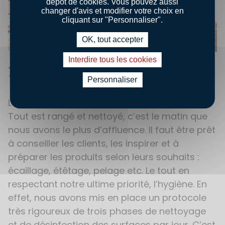
dépôt de cookies. Vous pouvez aussi
changer d'avis et modifier votre choix en
cliquant sur "Personnaliser".
OK, tout accepter
Interdire tous les cookies
7. C’est ouvert !
Personnaliser
Le magasin ouvre ses portes à 8 heures 30.
Tout est rangé et nettoyé, c’est le matin que
nous avons le plus d’affluence. Il faut être prêt
à conseiller les clients, les inspirer et à
préparer les produits selon leurs souhaits :
écaillage, étêtage, pelage etc. Le tout en
respectant notre ultime priorité, l’hygiène. En
effet, nous avons mis en place un protocole
très rigoureux de trois phases de nettoyage
et de désinfection des surfaces par jour. C’est