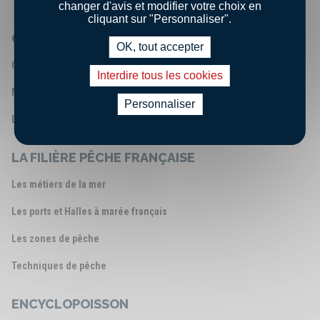
changer d'avis et modifier votre choix en
cliquant sur "Personnaliser".
QUI SOMMES-NOUS ?
OK, tout accepter
Qui sommes - nous ?
Interdire tous les cookies
Nos engagements
Personnaliser
Les chiffres clés
LA FILIÈRE PÊCHE FRANÇAISE
Les métiers de la mer
Les ports et Halles à marée français
Les zones de pêche
Techniques de pêche
ENCYCLOPOISSON