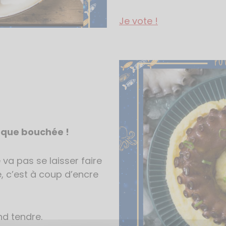
Je vote !
aque bouchée !
va pas se laisser faire
e, c’est à coup d’encre
nd tendre.