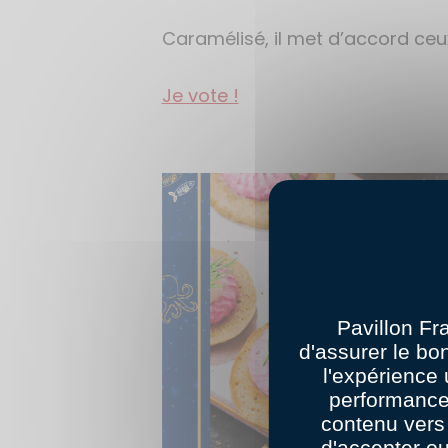
Caramélisé, il met d’accord ce
Je vote !
Pavillon Fr
d'assurer le bo
l'expérience 
performance
contenu vers 
d'accepter o