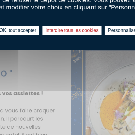
et modifier votre choix en cliquant sur "Personn
Laissez place à l’artist
Je vote !
OK, tout accepter
Interdire tous les cookies
Personnalis
O "
 vos assiettes !
a vous faire craquer
. Il parcourt les
te de nouvelles
 natal, il est bien