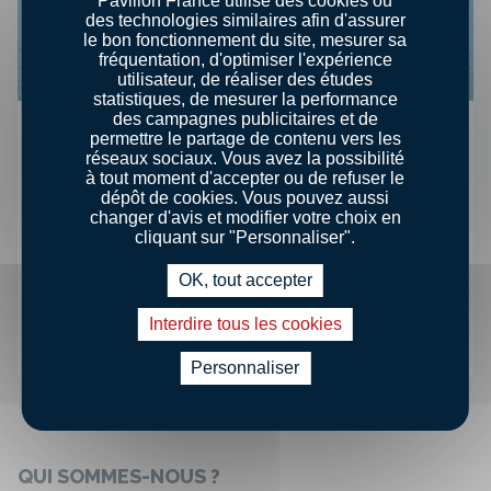
Pavillon France utilise des cookies ou
des technologies similaires afin d'assurer
le bon fonctionnement du site, mesurer sa
fréquentation, d'optimiser l'expérience
utilisateur, de réaliser des études
statistiques, de mesurer la performance
des campagnes publicitaires et de
LA PÊCHE FRANÇAISE SE MOBILISE
permettre le partage de contenu vers les
CONTRE LES CAPTURES
réseaux sociaux. Vous avez la possibilité
ACCIDENTELLES DE CÉTACÉS
à tout moment d'accepter ou de refuser le
dépôt de cookies. Vous pouvez aussi
changer d'avis et modifier votre choix en
Depuis près de 15 ans, les acteurs de la
cliquant sur "Personnaliser".
filière œuvrent pour apporter des
OK, tout accepter
solutions concrètes et performantes dans
la lutte pour enrayer les captures
Interdire tous les cookies
accidentelles de cétacés.
Personnaliser
QUI SOMMES-NOUS ?