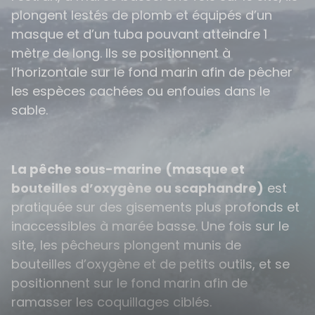
plongent lestés de plomb et équipés d’un
masque et d’un tuba pouvant atteindre 1
mètre de long. Ils se positionnent à
l’horizontale sur le fond marin afin de pêcher
les espèces cachées ou enfouies dans le
sable.
La pêche sous-marine
(masque et
bouteilles d’oxygène ou scaphandre)
est
pratiquée sur des gisements plus profonds et
inaccessibles à marée basse. Une fois sur le
site, les pêcheurs plongent munis de
bouteilles d’oxygène et de petits outils, et se
positionnent sur le fond marin afin de
ramasser les coquillages ciblés.