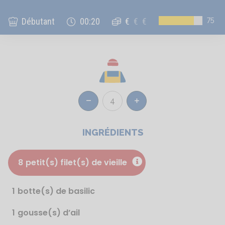
75
Débutant
00:20
€
€
€
4
Réduire
Augmenter
INGRÉDIENTS
8
petit(s) filet(s) de vieille
1
botte(s) de basilic
1
gousse(s) d’ail