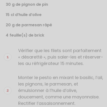
30
g de pignon de pin
15
cl d’huile d’olive
20
g de parmesan râpé
4
feuille(s) de brick
Vérifier que les filets sont parfaitement
Étapes
de
« désaretté », puis saler-les et réserver-
la
les au réfrigérateur 15 minutes.
recette
Monter le pesto en mixant le basilic, l’ail,
les pignons, le parmesan, et
émulsionner à l’huile d’olive,
doucement, comme une mayonnaise.
Rectifier l’assaisonnement.