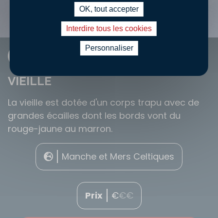
OK, tout accepter
Interdire tous les cookies
Personnaliser
FICHE INFO
VIEILLE
La vieille est dotée d'un corps trapu avec de
grandes écailles dont les bords vont du
rouge-jaune au marron.
Manche et Mers Celtiques
Prix
€
€
€