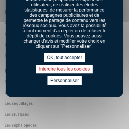
utilisateur, de réaliser des études
statistiques, de mesurer la performance
LA FILIÈRE PÊCHE FRANÇAISE
des campagnes publicitaires et de
permettre le partage de contenu vers les
Les métiers de la mer
réseaux sociaux. Vous avez la possibilité
à tout moment d'accepter ou de refuser le
Les ports et Halles à marée français
dépôt de cookies. Vous pouvez aussi
changer d'avis et modifier votre choix en
Les zones de pêche
cliquant sur "Personnaliser".
Techniques de pêche
OK, tout accepter
Interdire tous les cookies
ENCYCLOPOISSON
Personnaliser
Toutes les espèces
Les poissons
Les coquillages
Les crustacés
Les céphalopodes