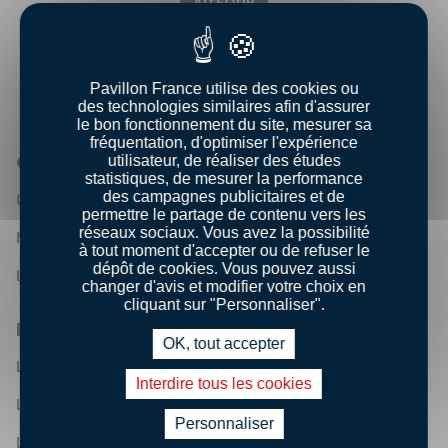
AU FOUR
Pavillon France utilise des cookies ou
des technologies similaires afin d'assurer
le bon fonctionnement du site, mesurer sa
fréquentation, d'optimiser l'expérience
utilisateur, de réaliser des études
QUI SOMMES-NOUS ?
statistiques, de mesurer la performance
des campagnes publicitaires et de
Qui sommes - nous ?
permettre le partage de contenu vers les
réseaux sociaux. Vous avez la possibilité
Nos engagements
à tout moment d'accepter ou de refuser le
dépôt de cookies. Vous pouvez aussi
Les chiffres clés
changer d'avis et modifier votre choix en
cliquant sur "Personnaliser".
LA FILIÈRE PÊCHE FRANÇAISE
OK, tout accepter
Les métiers de la mer
Interdire tous les cookies
Les ports et Halles à marée français
Personnaliser
Les zones de pêche