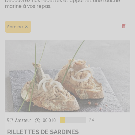
Découvrez nos recettes et apportez une touche
marine à vos repas.
Supprim
Sardine
7.4
Amateur
00:010
RILLETTES DE SARDINES