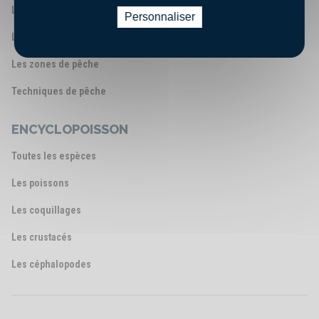
Les métiers de la mer
Personnaliser
Les ports et Halles à marée français
Les zones de pêche
Techniques de pêche
ENCYCLOPOISSON
Toutes les espèces
Les poissons
Les coquillages
Les crustacés
Les céphalopodes