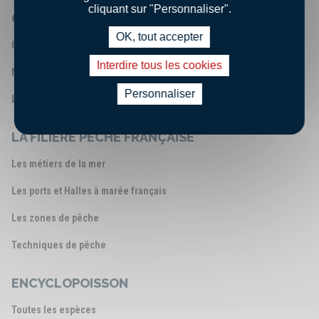
cliquant sur "Personnaliser".
QUI SOMMES-NOUS ?
OK, tout accepter
Qui sommes - nous ?
Interdire tous les cookies
Nos engagements
Personnaliser
Les chiffres clés
LA FILIÈRE PÊCHE FRANÇAISE
Les métiers de la mer
Les ports et Halles à marée français
Les zones de pêche
Techniques de pêche
ENCYCLOPOISSON
Toutes les espèces