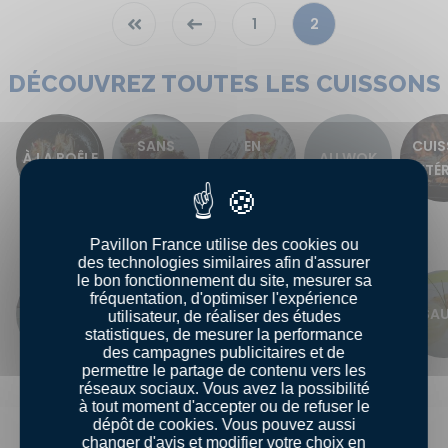
Première
Page
« First
‹ Previous
1
2
Page
Page
courante
DÉCOUVREZ TOUTES LES CUISSONS
SANS
EN
CUI
À LA POÊLE
AU WOK
CUISSON
PAPILLOTE
EXTÉR
DÉCOUVREZ TOUS LES PLATS
Pavillon France utilise des cookies ou
des technologies similaires afin d'assurer
le bon fonctionnement du site, mesurer sa
fréquentation, d'optimiser l'expérience
TERRINE
SOUPE
GRATIN
BROCHETTE
SA
utilisateur, de réaliser des études
statistiques, de mesurer la performance
des campagnes publicitaires et de
permettre le partage de contenu vers les
réseaux sociaux. Vous avez la possibilité
à tout moment d'accepter ou de refuser le
dépôt de cookies. Vous pouvez aussi
changer d'avis et modifier votre choix en