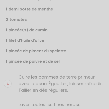
1
demi botte de menthe
2
tomates
1
pincée(s) de cumin
1
filet d'huile d'olive
1
pincée de piment d’Espelette
1
pincée de poivre et de sel
Cuire les pommes de terre primeur
Étapes
de
avec la peau. Égoutter, laisser refroidir.
la
Tailler en dés réguliers.
recette
Laver toutes les fines herbes.