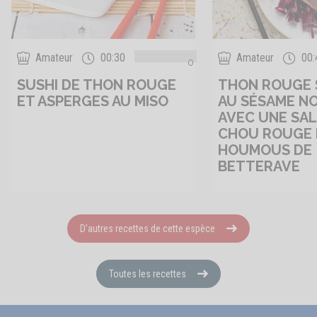
Amateur
00:30
Amateur
00:
0
SUSHI DE THON ROUGE
THON ROUGE 
ET ASPERGES AU MISO
AU SÉSAME NO
AVEC UNE SAL
CHOU ROUGE 
HOUMOUS DE
BETTERAVE
D'autres recettes de cette espèce
Toutes les recettes