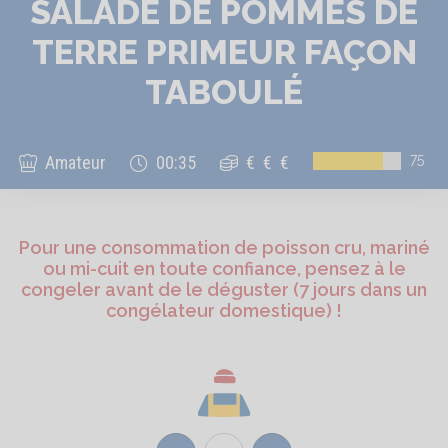
SALADE DE POMMES DE
TERRE PRIMEUR FAÇON
TABOULÉ
75
Amateur
00:35
€
€
€
Pour une consommation de poisson cru, mariné
ou mi-cuit en toute confiance, pensez à le
congeler avant de le déguster (7 jours dans un
congélateur domestique) !