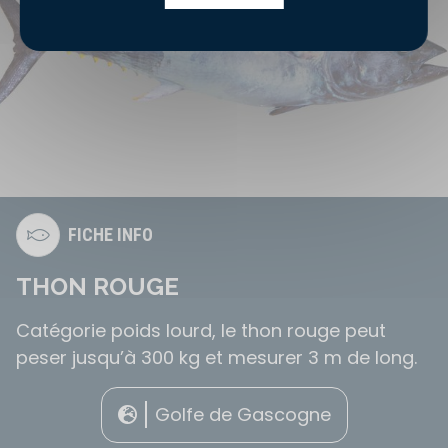
FICHE INFO
THON ROUGE
Catégorie poids lourd, le thon rouge peut
peser jusqu’à 300 kg et mesurer 3 m de long.
Golfe de Gascogne