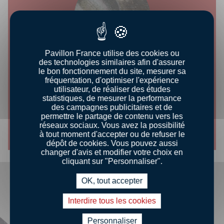
Pavillon France utilise des cookies ou
des technologies similaires afin d'assurer
le bon fonctionnement du site, mesurer sa
CONSEILS DÉGUSTATION
fréquentation, d'optimiser l'expérience
utilisateur, de réaliser des études
statistiques, de mesurer la performance
CUISSON À LA POÊLE
des campagnes publicitaires et de
permettre le partage de contenu vers les
réseaux sociaux. Vous avez la possibilité
Découvrir le conseil
à tout moment d'accepter ou de refuser le
dépôt de cookies. Vous pouvez aussi
changer d'avis et modifier votre choix en
cliquant sur "Personnaliser".
OK, tout accepter
Interdire tous les cookies
Personnaliser