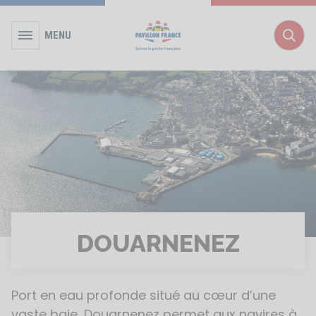
MENU
Rec
DOUARNENEZ
Port en eau profonde situé au cœur d’une
vaste baie, Douarnenez permet aux navires à