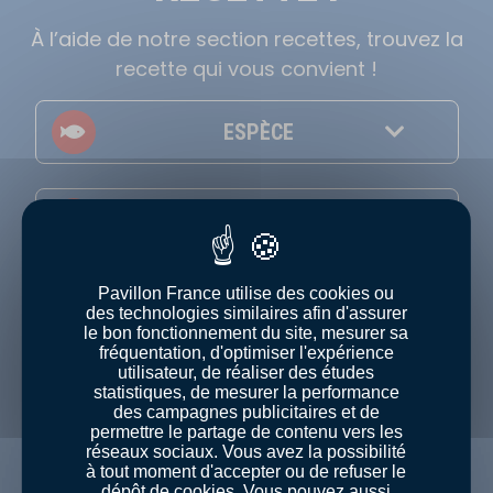
À l’aide de notre section recettes, trouvez la
recette qui vous convient !
ESPÈCE
BUDGET
Pavillon France utilise des cookies ou
THÈME
des technologies similaires afin d'assurer
le bon fonctionnement du site, mesurer sa
fréquentation, d'optimiser l'expérience
utilisateur, de réaliser des études
statistiques, de mesurer la performance
NIVEAU
des campagnes publicitaires et de
permettre le partage de contenu vers les
Afficher uniquement les recettes en vidéo
réseaux sociaux. Vous avez la possibilité
à tout moment d'accepter ou de refuser le
dépôt de cookies. Vous pouvez aussi