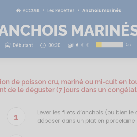
ACCUEIL
Les Recettes
Anchois marinés
ANCHOIS MARINÉ
1.5
Débutant
00:30
€
€
€
n de poisson cru, mariné ou mi-cuit en to
nt de le déguster (7 jours dans un congéla
Lever les filets d’anchois (ou bien l
Étapes
de
déposer dans un plat en porcelaine o
la
recette