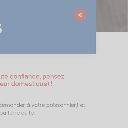
S
ute confiance, pensez
teur domestique) !
e demander à votre poissonnier) et
u terre cuite.