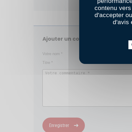
performance
contenu vers 
d'accepter o
d'avis 
Ajouter un commentaire
Enregistrer