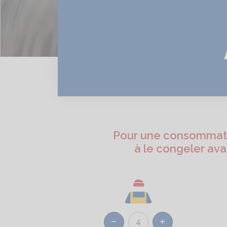
Pour une consommatio
à le congeler ava
4
Réduire
Augmenter