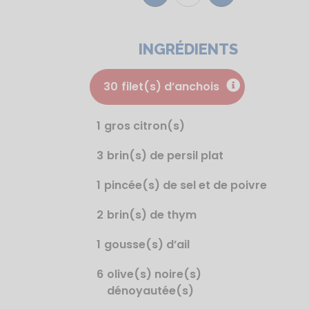
INGRÉDIENTS
30
filet(s) d’anchois
1
gros citron(s)
3
brin(s) de persil plat
1
pincée(s) de sel et de poivre
2
brin(s) de thym
1
gousse(s) d’ail
6
olive(s) noire(s)
dénoyautée(s)