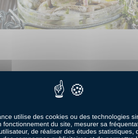
LA RECETTE EST PRÊTE !
-NOUS CE QUE VOUS EN AVEZ
ance utilise des cookies ou des technologies sim
n fonctionnement du site, mesurer sa fréquentat
(65)
1.5
utilisateur, de réaliser des études statistiques,