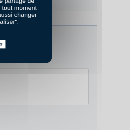
e partage de
 à tout moment
aussi changer
aliser".
er