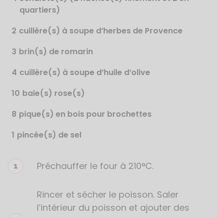
quartiers)
2
cuillère(s) à soupe d’herbes de Provence
3
brin(s) de romarin
4
cuillère(s) à soupe d’huile d’olive
10
baie(s) rose(s)
8
pique(s) en bois pour brochettes
1
pincée(s) de sel
Préchauffer le four à 210°C.
Étapes
de
la
Rincer et sécher le poisson. Saler
recette
l’intérieur du poisson et ajouter des