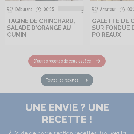
Débutant
00:25
Amateur
00:
0
TAGINE DE CHINCHARD,
GALETTE DE 
SALADE D'ORANGE AU
SUR FONDUE 
CUMIN
POIREAUX
D'autres recettes de cette espèce
Toutes les recettes
UNE ENVIE ? UNE
RECETTE !
À l’aide de notre section recettes, trouvez la