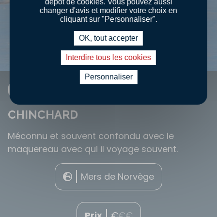
dépôt de cookies. Vous pouvez aussi
changer d'avis et modifier votre choix en
cliquant sur "Personnaliser".
OK, tout accepter
Interdire tous les cookies
Personnaliser
FICHE INFO
CHINCHARD
Méconnu et souvent confondu avec le
maquereau avec qui il voyage souvent.
Mers de Norvège
Prix
€
€
€