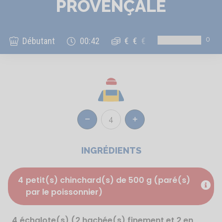
PROVENÇALE
0
Débutant
00:42
€
€
€
4
Réduire
Augmenter
INGRÉDIENTS
4
petit(s) chinchard(s) de 500 g (paré(s)
par le poissonnier)
4
échalote(s) (2 hachée(s) finement et 2 en