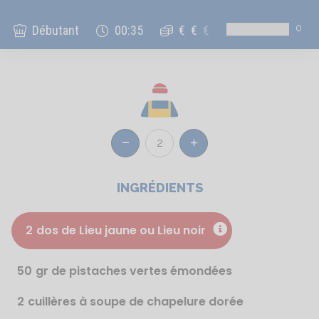
0
Débutant
00:35
€
€
€
2
Réduire
Augmenter
INGRÉDIENTS
2
dos de Lieu jaune ou Lieu noir
50
gr de pistaches vertes émondées
2
cuillères à soupe de chapelure dorée