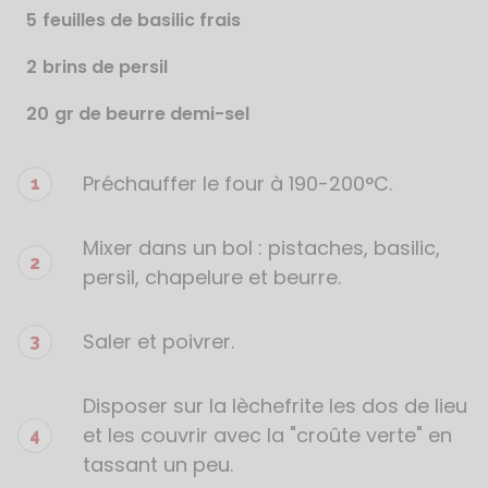
5
feuilles de basilic frais
2
brins de persil
20
gr de beurre demi-sel
Préchauffer le four à 190-200°C.
Étapes
de
la
Mixer dans un bol : pistaches, basilic,
recette
persil, chapelure et beurre.
Saler et poivrer.
Disposer sur la lèchefrite les dos de lieu
et les couvrir avec la "croûte verte" en
tassant un peu.