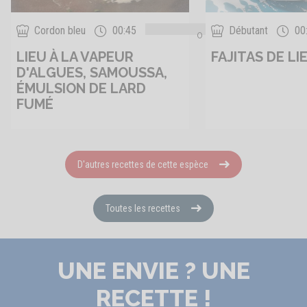
Cordon bleu
00:45
Débutant
00
0
LIEU À LA VAPEUR
FAJITAS DE LI
D'ALGUES, SAMOUSSA,
ÉMULSION DE LARD
FUMÉ
D'autres recettes de cette espèce
Toutes les recettes
UNE ENVIE ? UNE
RECETTE !