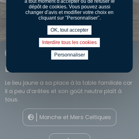
à tout moment d'accepter ou de refuser le
dépôt de cookies. Vous pouvez aussi
changer d'avis et modifier votre choix en
cliquant sur "Personnaliser".
OK, tout accepter
Interdire tous les cookies
FICHE INFO
Personnaliser
LIEU JAUNE
Le lieu jaune a sa place à la table familiale car
il a peu d’arêtes et son goût neutre plaît à
tous.
Manche et Mers Celtiques