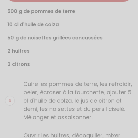
500
g de pommes de terre
10
cl d'huile de colza
50
g de noisettes grillées concassées
2
huitres
2
citrons
Cuire les pommes de terre, les refroidir,
Étapes
de
peler, écraser à la fourchette, ajouter 5
la
cl d'huile de colza, le jus de citron et
recette
demi, les noisettes et du persil ciselé.
Mélanger et assaisonner.
Ouvrir les huitres, décoquiller, mixer