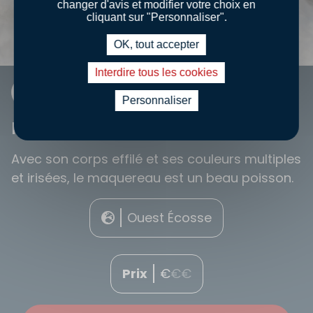
changer d'avis et modifier votre choix en
cliquant sur "Personnaliser".
OK, tout accepter
Interdire tous les cookies
FICHE INFO
Personnaliser
MAQUEREAU
Avec son corps effilé et ses couleurs multiples
et irisées, le maquereau est un beau poisson.
Ouest Écosse
Prix
€
€
€