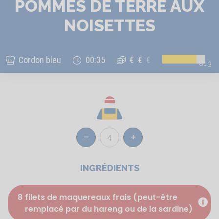
POMMES DE TERRE AUX
NOISETTES
Cordon bleu
00:35
€
€
€
81.3
4
Réduire
Augmenter
INGRÉDIENTS
8
filets de maquereaux frais (peut-être
remplacé par du hareng ou de la sardine)