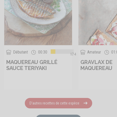
Débutant
00:30
Amateur
01:
17.4
MAQUEREAU GRILLÉ
GRAVLAX DE
SAUCE TERIYAKI
MAQUEREAU
D'autres recettes de cette espèce