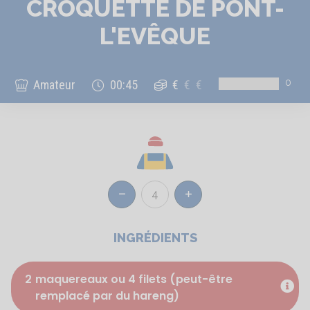
CROQUETTE DE PONT-
L'EVÊQUE
0
Amateur
00:45
€
€
€
4
Réduire
Augmenter
INGRÉDIENTS
2
maquereaux ou 4 filets (peut-être
remplacé par du hareng)