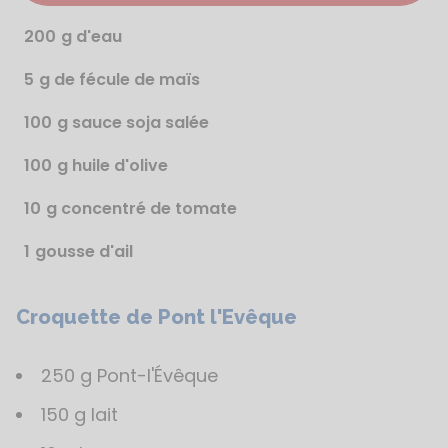
200
g d'eau
5
g de fécule de maïs
100
g sauce soja salée
100
g huile d'olive
10
g concentré de tomate
1
gousse d'ail
Croquette de Pont l'Evêque
Étapes
de
la
250 g Pont-l'Évêque
recette
150 g lait