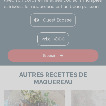
Avec son corps effilé et ses couleurs multiples
et irisées, le maquereau est un beau poisson.
Ouest Écosse
Prix
€
€
€
Découvrir
AUTRES RECETTES DE
MAQUEREAU