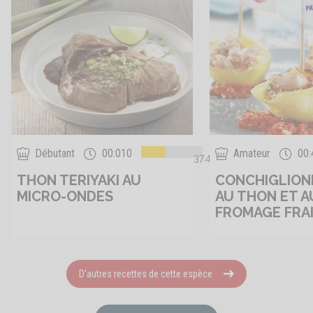
Débutant
00:010
Amateur
00:
37.4
THON TERIYAKI AU
CONCHIGLIONI
MICRO-ONDES
AU THON ET A
FROMAGE FRA
D'autres recettes de cette espèce