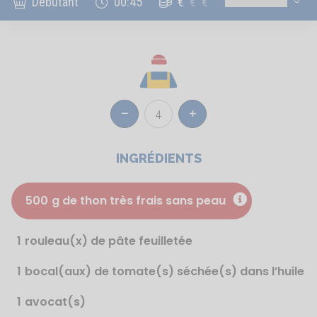
Débutant
00:45
€
€
€
4
Réduire
Augmenter
INGRÉDIENTS
500
g de thon très frais sans peau
1
rouleau(x) de pâte feuilletée
1
bocal(aux) de tomate(s) séchée(s) dans l’huile
1
avocat(s)