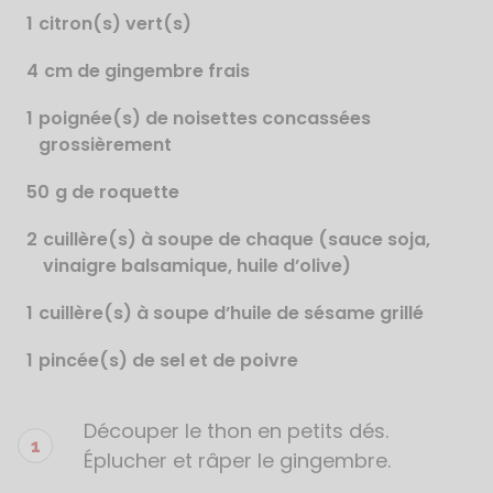
1
citron(s) vert(s)
4
cm de gingembre frais
1
poignée(s) de noisettes concassées
grossièrement
50
g de roquette
2
cuillère(s) à soupe de chaque (sauce soja,
vinaigre balsamique, huile d’olive)
1
cuillère(s) à soupe d’huile de sésame grillé
1
pincée(s) de sel et de poivre
Découper le thon en petits dés.
Étapes
de
Éplucher et râper le gingembre.
la