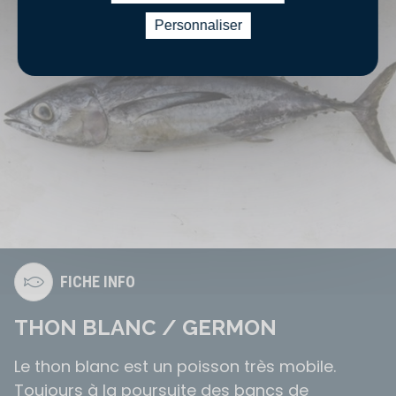
Personnaliser
FICHE INFO
THON BLANC / GERMON
Le thon blanc est un poisson très mobile.
Toujours à la poursuite des bancs de