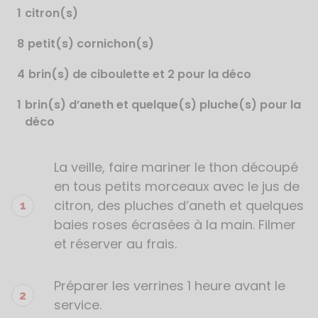
1
citron(s)
8
petit(s) cornichon(s)
4
brin(s) de ciboulette et 2 pour la déco
1
brin(s) d’aneth et quelque(s) pluche(s) pour la
déco
La veille, faire mariner le thon découpé
Étapes
de
en tous petits morceaux avec le jus de
la
citron, des pluches d’aneth et quelques
recette
baies roses écrasées à la main. Filmer
et réserver au frais.
Préparer les verrines 1 heure avant le
service.