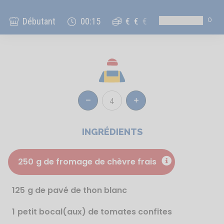
0
Débutant
00:15
€
€
€
4
Réduire
Augmenter
INGRÉDIENTS
250
g de fromage de chèvre frais
125
g de pavé de thon blanc
1
petit bocal(aux) de tomates confites