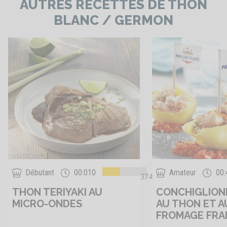
AUTRES RECETTES DE THON
BLANC / GERMON
Débutant
00:010
Amateur
00:
37.4
THON TERIYAKI AU
CONCHIGLIONI
MICRO-ONDES
AU THON ET A
FROMAGE FRA