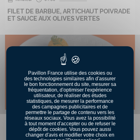
FILET DE BARBUE, ARTICHAUT POIVRADE
ET SAUCE AUX OLIVES VERTES
Pavillon France utilise des cookies ou
des technologies similaires afin d'assurer
le bon fonctionnement du site, mesurer sa
fréquentation, d'optimiser l'expérience
utilisateur, de réaliser des études
statistiques, de mesurer la performance
des campagnes publicitaires et de
permettre le partage de contenu vers les
0
Cordon bleu
00:25
réseaux sociaux. Vous avez la possibilité
à tout moment d'accepter ou de refuser le
BARBUE RÔTIE, FLAN DE CAROTTES ET
dépôt de cookies. Vous pouvez aussi
changer d'avis et modifier votre choix en
SABAYON AU SAUTERNES