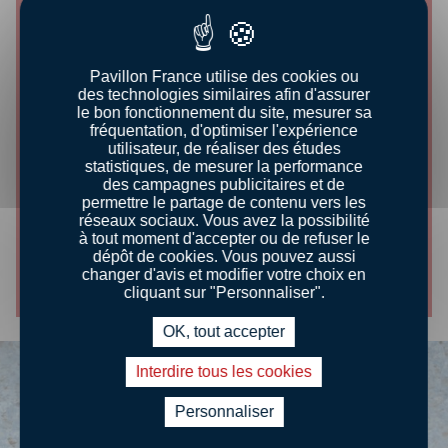
Pavillon France utilise des cookies ou
des technologies similaires afin d'assurer
le bon fonctionnement du site, mesurer sa
fréquentation, d'optimiser l'expérience
utilisateur, de réaliser des études
statistiques, de mesurer la performance
CONSEILS DÉGUSTATION
des campagnes publicitaires et de
permettre le partage de contenu vers les
PRÉPAREZ UNE BARBUE CUITE
réseaux sociaux. Vous avez la possibilité
à tout moment d'accepter ou de refuser le
dépôt de cookies. Vous pouvez aussi
Découvrir le conseil
changer d'avis et modifier votre choix en
cliquant sur "Personnaliser".
OK, tout accepter
Interdire tous les cookies
Personnaliser