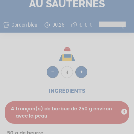
AU SAUTERNES
Cordon bleu
00:25
€
€
€
0
4
Réduire
Augmenter
INGRÉDIENTS
4
tronçon(s) de barbue de 250 g environ
avec la peau
50
g de beurre