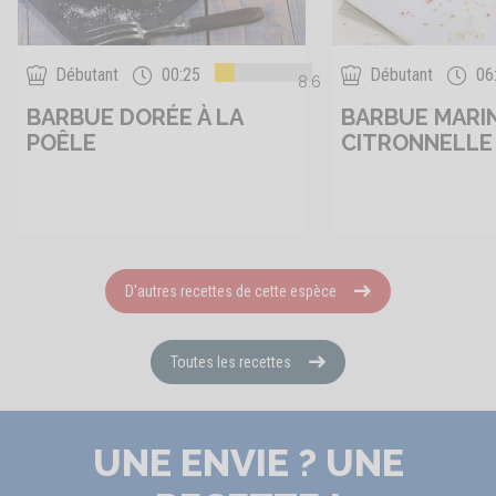
Débutant
00:25
Débutant
06
8.6
BARBUE DORÉE À LA
BARBUE MARIN
POÊLE
CITRONNELLE
D'autres recettes de cette espèce
Toutes les recettes
UNE ENVIE ? UNE