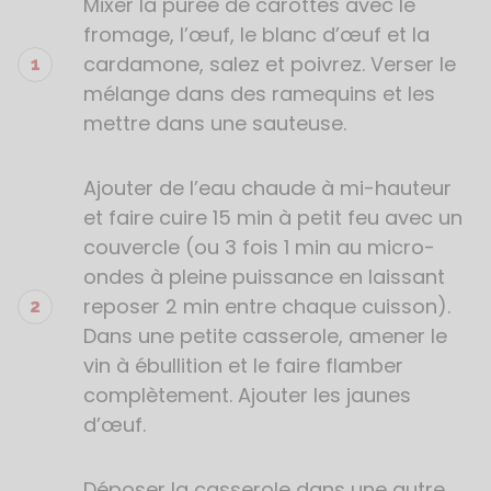
Mixer la purée de carottes avec le
Étapes
de
fromage, l’œuf, le blanc d’œuf et la
la
cardamone, salez et poivrez. Verser le
recette
mélange dans des ramequins et les
mettre dans une sauteuse.
Ajouter de l’eau chaude à mi-hauteur
et faire cuire 15 min à petit feu avec un
couvercle (ou 3 fois 1 min au micro-
ondes à pleine puissance en laissant
reposer 2 min entre chaque cuisson).
Dans une petite casserole, amener le
vin à ébullition et le faire flamber
complètement. Ajouter les jaunes
d’œuf.
Déposer la casserole dans une autre