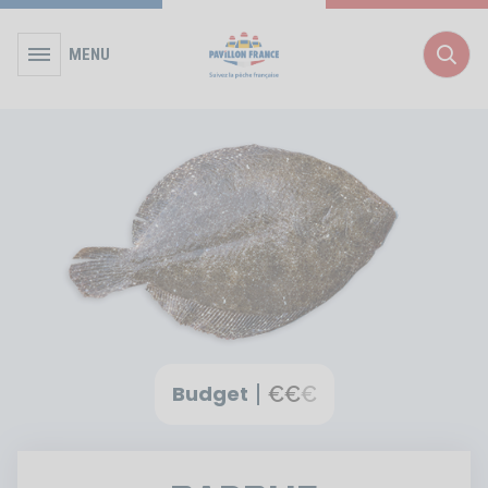
MENU
Rec
Budget
€
€
€