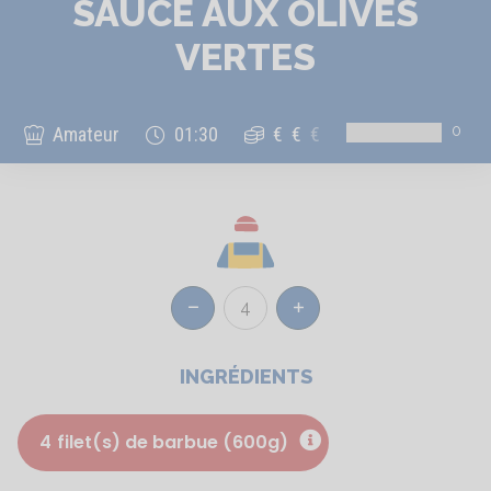
SAUCE AUX OLIVES
VERTES
0
Amateur
01:30
€
€
€
4
Réduire
Augmenter
INGRÉDIENTS
4
filet(s) de barbue (600g)