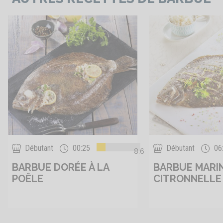
Débutant
00:25
Débutant
06
8.6
BARBUE DORÉE À LA
BARBUE MARIN
POÊLE
CITRONNELLE