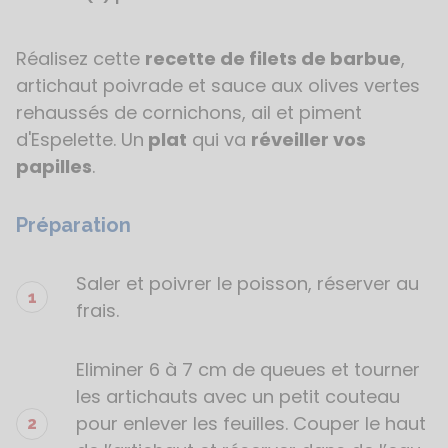
Réalisez cette
recette de filets de barbue
,
Étapes
de
artichaut poivrade et sauce aux olives vertes
la
rehaussés de cornichons, ail et piment
recette
d'Espelette. Un
plat
qui va
réveiller vos
papilles
.
Préparation
Saler et poivrer le poisson, réserver au
frais.
Eliminer 6 à 7 cm de queues et tourner
les artichauts avec un petit couteau
pour enlever les feuilles. Couper le haut