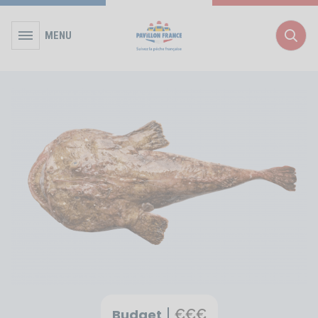
MENU
Rec
Budget
€
€
€