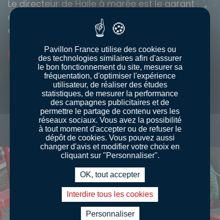
Le directeur de Halle à marée est le garant
quotidien de la première vente des produits
de la pêche, aux enchères en criée.
Pavillon France utilise des cookies ou
Découvrir nos métiers
des technologies similaires afin d'assurer
le bon fonctionnement du site, mesurer sa
fréquentation, d'optimiser l'expérience
utilisateur, de réaliser des études
statistiques, de mesurer la performance
des campagnes publicitaires et de
LES TECHNIQUES DE
permettre le partage de contenu vers les
réseaux sociaux. Vous avez la possibilité
PÊCHE
à tout moment d'accepter ou de refuser le
dépôt de cookies. Vous pouvez aussi
changer d'avis et modifier votre choix en
cliquant sur "Personnaliser".
OK, tout accepter
Interdire tous les cookies
Personnaliser