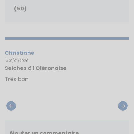
(50)
Christiane
le 01/01/2026
Seiches à l'Oléronaise
Très bon
mages
bout
Ajouter un commentaire