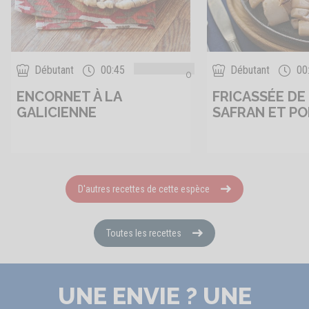
Débutant
00:45
Débutant
00
0
ENCORNET À LA
FRICASSÉE DE 
GALICIENNE
SAFRAN ET PO
D'autres recettes de cette espèce
Toutes les recettes
UNE ENVIE ? UNE