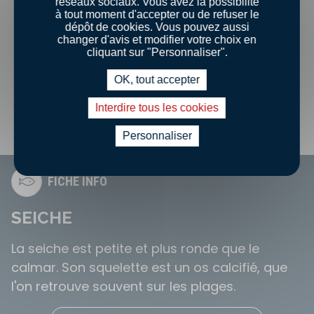
réseaux sociaux. Vous avez la possibilité
à tout moment d'accepter ou de refuser le
dépôt de cookies. Vous pouvez aussi
changer d'avis et modifier votre choix en
cliquant sur "Personnaliser".
OK, tout accepter
Interdire tous les cookies
Personnaliser
FICHE INFO
SEICHE
La seiche est petite et plus ronde que le
calmar. Son squelette est un os calcifié, que
l'on retrouve souvent sur les plages.