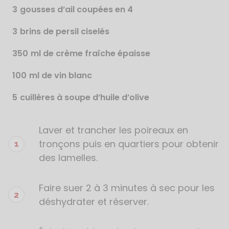
3
gousses d’ail coupées en 4
3
brins de persil ciselés
350
ml de crème fraîche épaisse
100
ml de vin blanc
5
cuillères à soupe d’huile d’olive
Laver et trancher les poireaux en
Étapes
de
tronçons puis en quartiers pour obtenir
la
des lamelles.
recette
Faire suer 2 à 3 minutes à sec pour les
déshydrater et réserver.