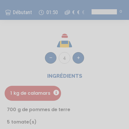
0
Débutant
01:50
€
€
€
4
Réduire
Augmenter
INGRÉDIENTS
1
kg de calamars
700
g de pommes de terre
5
tomate(s)