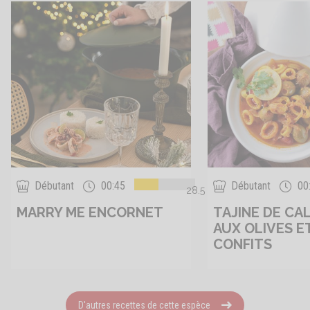
Débutant
00:45
Débutant
00
28.5
MARRY ME ENCORNET
TAJINE DE CA
AUX OLIVES E
CONFITS
D'autres recettes de cette espèce