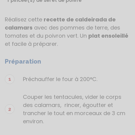
1
pincée(s) de sel et de poivre
Réalisez cette
recette de caldeirada de
Étapes
de
calamars
avec des pommes de terre, des
la
tomates et du poivron vert. Un
plat ensoleillé
recette
et facile à préparer.
Préparation
Préchauffer le four à 200°C.
Couper les tentacules, vider le corps
des calamars, rincer, égoutter et
trancher le tout en morceaux de 3 cm
environ.