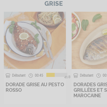
GRISE
Débutant
00:45
Débutant
00
41.8
DORADE GRISE AU PESTO
DORADES GRI
ROSSO
GRILLÉES ET 
MAROCAINE