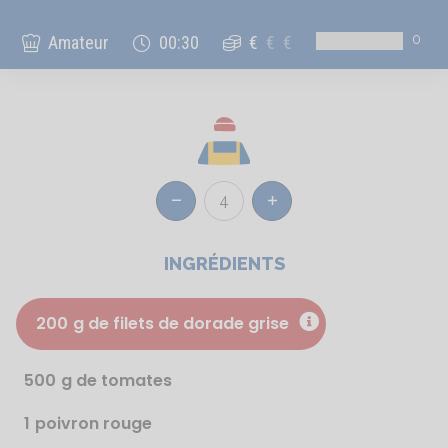
0
Amateur
00:30
€
€
€
4
Réduire
Augmenter
INGRÉDIENTS
200
g de filets de dorade grise
500
g de tomates
1
poivron rouge