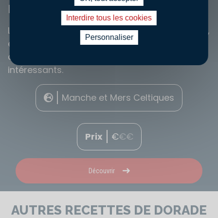
DORADE GRISE
Interdire tous les cookies
La dorade grise que l'on l'appelle aussi "griset",
Personnaliser
est un poisson bleu-gris, vivant au bord des
côtes françaises et ayant des nutriments
intéressants.
Manche et Mers Celtiques
Prix
€
€
€
Découvrir
AUTRES RECETTES DE DORADE