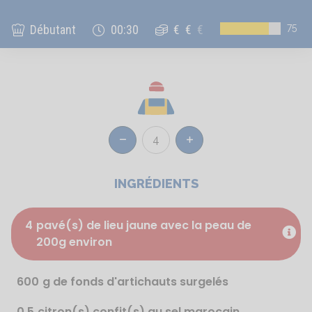
75
Débutant
00:30
€
€
€
4
Réduire
Augmenter
INGRÉDIENTS
4
pavé(s) de lieu jaune avec la peau de
200g environ
600
g de fonds d'artichauts surgelés
0.5
citron(s) confit(s) au sel marocain