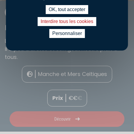
OK, tout accepter
FICHE INFO
Interdire tous les cookies
LIEU JAUNE
Personnaliser
Le lieu jaune a sa place à la table familiale car
il a peu d’arêtes et son goût neutre plaît à
tous.
Manche et Mers Celtiques
Prix
€
€
€
Découvrir