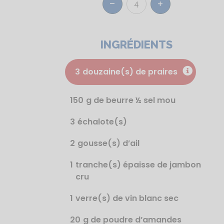
4
Réduire
Augmenter
INGRÉDIENTS
3
douzaine(s) de praires
150
g de beurre ½ sel mou
3
échalote(s)
2
gousse(s) d’ail
1
tranche(s) épaisse de jambon
cru
1
verre(s) de vin blanc sec
20
g de poudre d’amandes