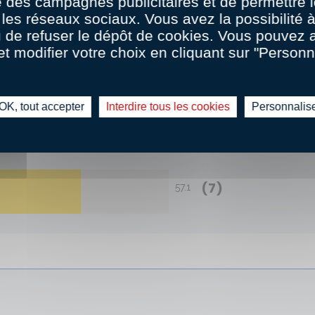
 des campagnes publicitaires et de permettre l
les réseaux sociaux. Vous avez la possibilité
u de refuser le dépôt de cookies. Vous pouvez 
et modifier votre choix en cliquant sur "Personn
LA RECETTE EST PRÊTE !
-NOUS CE QUE VOUS EN AVEZ
OK, tout accepter
Interdire tous les cookies
Personnalis
(7)
57.1