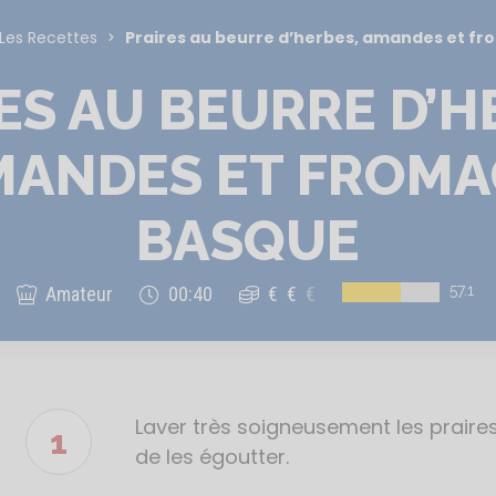
Les Recettes
Praires au beurre d’herbes, amandes et f
ES AU BEURRE D’H
MANDES ET FROMA
BASQUE
57.1
Amateur
00:40
€
€
€
Laver très soigneusement les praires,
Étapes
de
de les égoutter.
la