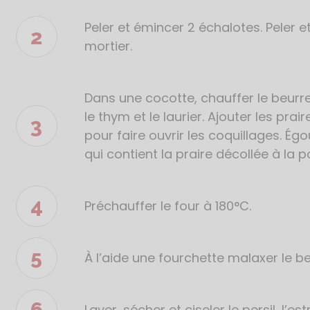
recette
Peler et émincer 2 échalotes. Peler e
mortier.
Dans une cocotte, chauffer le beurre e
le thym et le laurier. Ajouter les prai
pour faire ouvrir les coquillages. Ég
qui contient la praire décollée à la 
Préchauffer le four à 180°C.
À l’aide une fourchette malaxer le 
Laver, sécher et ciseler le persil, l’es