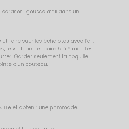
t écraser 1 gousse d’ail dans un
t faire suer les échalotes avec l’ail,
res, le vin blanc et cuire 5 à 6 minutes
outter. Garder seulement la coquille
pointe d’un couteau.
beurre et obtenir une pommade.
tragon et la ciboulette.