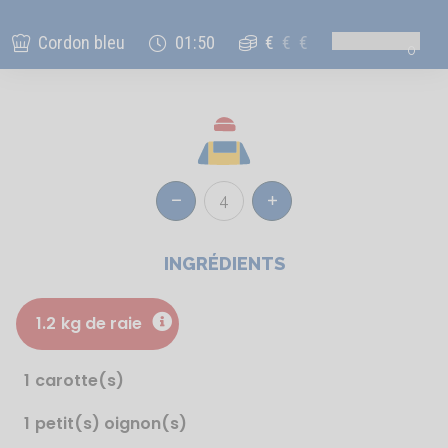
Cordon bleu
01:50
€
€
€
0
4
Réduire
Augmenter
INGRÉDIENTS
1.2
kg de raie
1
carotte(s)
1
petit(s) oignon(s)