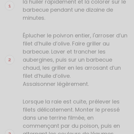
de
la huiler rapidement et la colorer sur le
la
barbecue pendant une dizaine de
recette
minutes.
Éplucher le poivron entier, l'arroser d’un
filet d’huile d’olive. Faire griller au
barbecue. Laver et trancher les
aubergines, puis sur un barbecue
chaud, les griller en les arrosant d’un
filet d’huile d’olive.
Assaisonner légèrement.
Lorsque la raie est cuite, prélever les
filets délicatement. Monter le pressé
dans une terrine filmée, en
commençant par du poison, puis en
alternant les couleurs de légumes