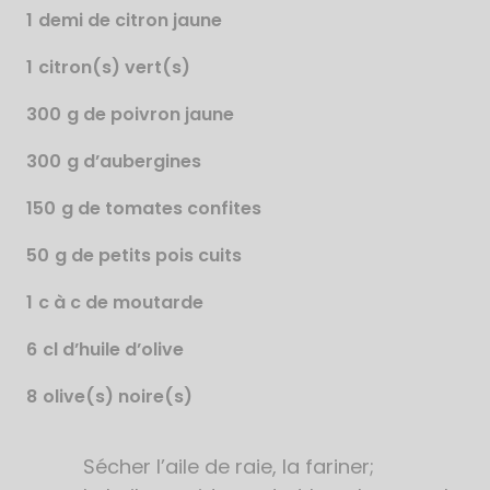
1
demi de citron jaune
1
citron(s) vert(s)
300
g de poivron jaune
300
g d’aubergines
150
g de tomates confites
50
g de petits pois cuits
1
c à c de moutarde
6
cl d’huile d’olive
8
olive(s) noire(s)
Sécher l’aile de raie, la fariner;
Étapes