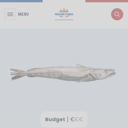
MENU
Rec
Budget
€
€
€