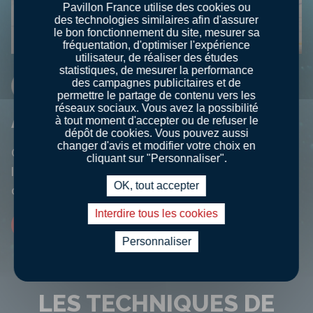
Pavillon France utilise des cookies ou
des technologies similaires afin d'assurer
le bon fonctionnement du site, mesurer sa
fréquentation, d'optimiser l'expérience
utilisateur, de réaliser des études
statistiques, de mesurer la performance
des campagnes publicitaires et de
LES MÉTIERS DE LA MER
permettre le partage de contenu vers les
réseaux sociaux. Vous avez la possibilité
ANTOINE, POISSONNIER À PARIS
à tout moment d'accepter ou de refuser le
dépôt de cookies. Vous pouvez aussi
changer d'avis et modifier votre choix en
C'est le spécialiste des produits de la mer, il
cliquant sur "Personnaliser".
les respecte et distille toujours de bons
OK, tout accepter
conseils.
Interdire tous les cookies
Découvrir nos métiers
Personnaliser
LES TECHNIQUES DE