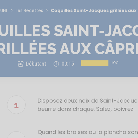
UEIL
Les Recettes
Coquilles Saint-Jacques grillées aux
UILLES SAINT-JAC
RILLÉES AUX CÂPR
100
Débutant
00:15
Disposez deux noix de Saint-Jacques
Étapes
de
beurre dans chaque. Salez, poivrez.
la
recette
Quand les braises ou la plancha sont