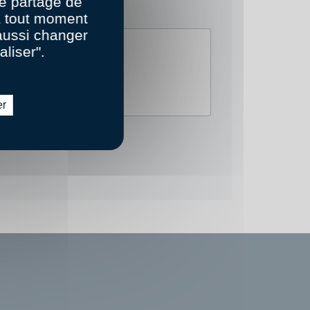
e partage de
 à tout moment
aussi changer
aliser".
er