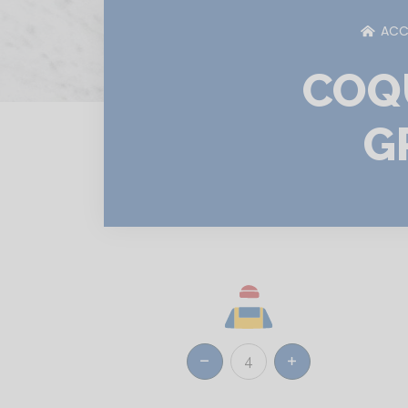
ACC
COQ
G
4
Réduire
Augmenter