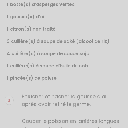
1
botte(s) d’asperges vertes
1
gousse(s) d’ail
1
citron(s) non traité
3
cuillère(s) à soupe de saké (alcool de riz)
4
cuillère(s) à soupe de sauce soja
1
cuillère(s) à soupe d’huile de noix
1
pincée(s) de poivre
Éplucher et hacher la gousse d’ail
Étapes
de
après avoir retiré le germe.
la
recette
Couper le poisson en lanières longues