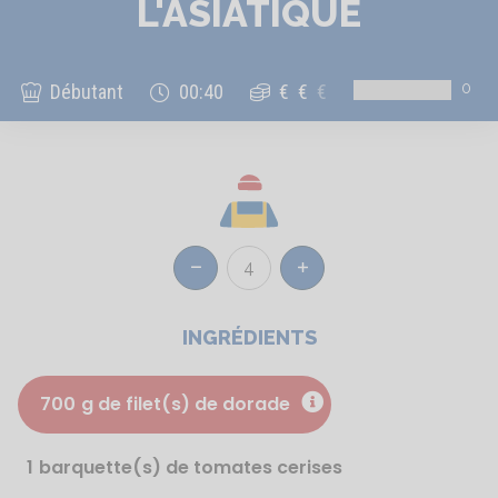
L'ASIATIQUE
0
Débutant
00:40
€
€
€
4
Réduire
Augmenter
INGRÉDIENTS
700
g de filet(s) de dorade
1
barquette(s) de tomates cerises