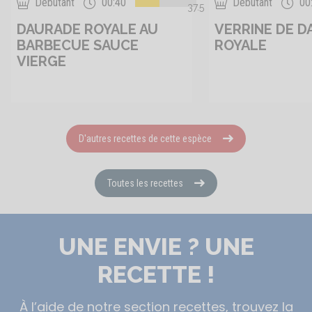
Débutant
00:40
Débutant
00
37.5
DAURADE ROYALE AU
VERRINE DE 
BARBECUE SAUCE
ROYALE
VIERGE
D'autres recettes de cette espèce
Toutes les recettes
UNE ENVIE ? UNE
RECETTE !
À l’aide de notre section recettes, trouvez la