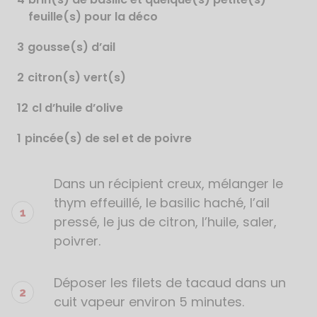
feuille(s) pour la déco
3
gousse(s) d’ail
2
citron(s) vert(s)
12
cl d’huile d’olive
1
pincée(s) de sel et de poivre
Dans un récipient creux, mélanger le
Étapes
de
thym effeuillé, le basilic haché, l’ail
la
pressé, le jus de citron, l’huile, saler,
recette
poivrer.
Déposer les filets de tacaud dans un
cuit vapeur environ 5 minutes.