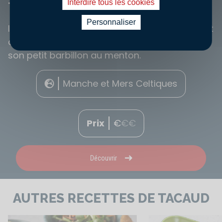
Interdire tous les cookies
TACAUD
Personnaliser
Irisé et joliment argenté, le tacaud est souvent
confondu avec son cousin le merlan malgré
son petit barbillon au menton.
Manche et Mers Celtiques
Prix
€
€
€
Découvrir
AUTRES RECETTES DE TACAUD