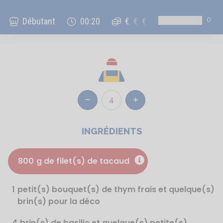
0
Débutant
00:20
€
€
€
4
Réduire
Augmenter
INGRÉDIENTS
800
g de filet(s) de tacaud
1
petit(s) bouquet(s) de thym frais et quelque(s)
brin(s) pour la déco
4
brin(s) de basilic et quelque(s) petite(s)