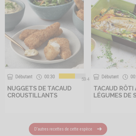
Débutant
00:30
Débutant
00
59.4
NUGGETS DE TACAUD
TACAUD RÔTI
CROUSTILLANTS
LÉGUMES DE 
D'autres recettes de cette espèce